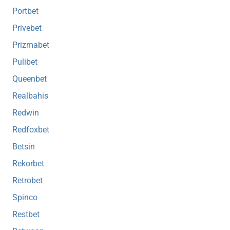
Portbet
Privebet
Prizmabet
Pulibet
Queenbet
Realbahis
Redwin
Redfoxbet
Betsin
Rekorbet
Retrobet
Spinco
Restbet