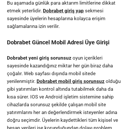
Bu aşamada günlük para aktarım limitlerine dikkat
etmek yeterlidir.
Dobrabet giriş yap
sekmesi
sayesinde üyelerin hesaplarına kolayca erişim
sağlamalarına izin verilir.
Dobrabet Güncel Mobil Adresi Üye Girişi
Dobrabet yeni giriş sorunsuz
oyun içerikleri
sayesinde kazandığınız miktar her gün biraz daha
çoğalır. Web sayfası dışında mobil sitede
yenilenmiştir.
Dobrabet mobil giriş sorunsuz
olduğu
gibi yatırımları kontrol altında tutabilmek daha da
kısa sürer. IOS ve Android işletim sistemine sahip
cihazlarda sorunsuz şekilde çalışan mobil site
yatırımlarını her an değerlendirmek isteyenler adına
doğru seçimdir. Üyelerin kaydettikleri tüm kişisel ve
hesap verileri ise korunduğundan dolayı problem