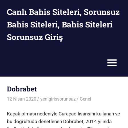
İçeriğe
Canlı Bahis Siteleri, Sorunsuz
geç
Bahis Siteleri, Bahis Siteleri
Sorunsuz Giriş
Canlı
Bahis
Siteleri
MENÜ
Gerçek
zamanlı
heyecanı
yaşayın!
Dobrabet
Bahis
Sitelerinin
12 Nisan 2020
yenigirissorunsuz
Genel
Güncel
ve
Kaçak olması nedeniyle Curaçao lisansını kullanan ve
Sorunsuz
bu doğrultuda denetlenen Dobrabet, 2014 yılında
Giriş