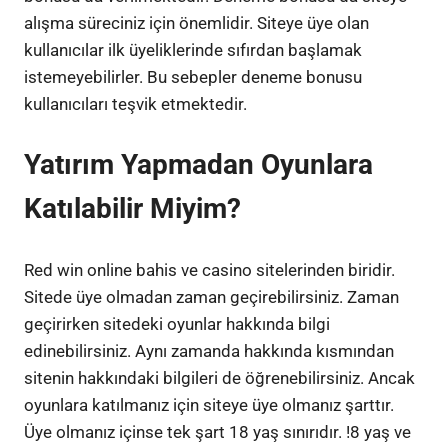
alışma süreciniz için önemlidir. Siteye üye olan
kullanıcılar ilk üyeliklerinde sıfırdan başlamak
istemeyebilirler. Bu sebepler deneme bonusu
kullanıcıları teşvik etmektedir.
Yatırım Yapmadan Oyunlara
Katılabilir Miyim?
Red win online bahis ve casino sitelerinden biridir.
Sitede üye olmadan zaman geçirebilirsiniz. Zaman
geçirirken sitedeki oyunlar hakkında bilgi
edinebilirsiniz. Aynı zamanda hakkında kısmından
sitenin hakkındaki bilgileri de öğrenebilirsiniz. Ancak
oyunlara katılmanız için siteye üye olmanız şarttır.
Üye olmanız içinse tek şart 18 yaş sınırıdır. !8 yaş ve