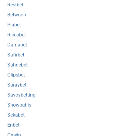
Restbet
Betwoon
Piabet
Riccobet
Damabet
Safirbet
Sahnebet
Olipsbet
Saraybet
Savoybetting
Showbahis
Sekabet
Enbet
Onwin