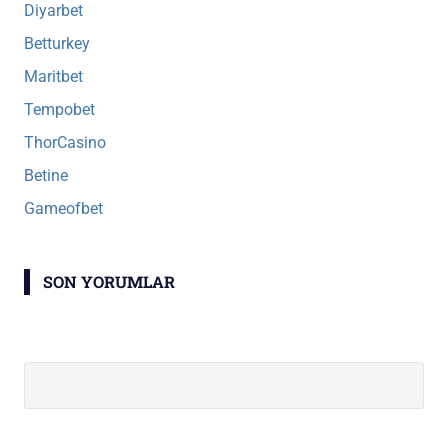
Diyarbet
Betturkey
Maritbet
Tempobet
ThorCasino
Betine
Gameofbet
SON YORUMLAR