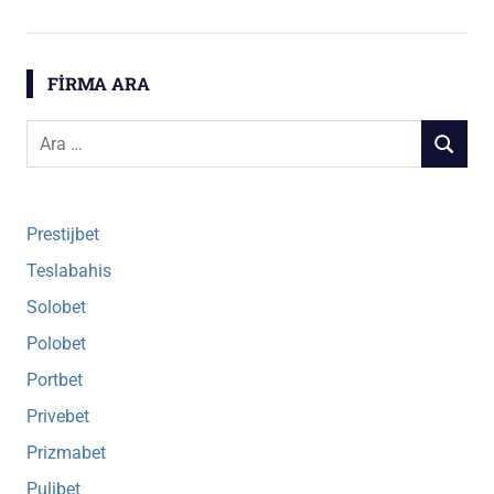
gezinmesi
FIRMA ARA
Şunu
ARA
ara:
Prestijbet
Teslabahis
Solobet
Polobet
Portbet
Privebet
Prizmabet
Pulibet