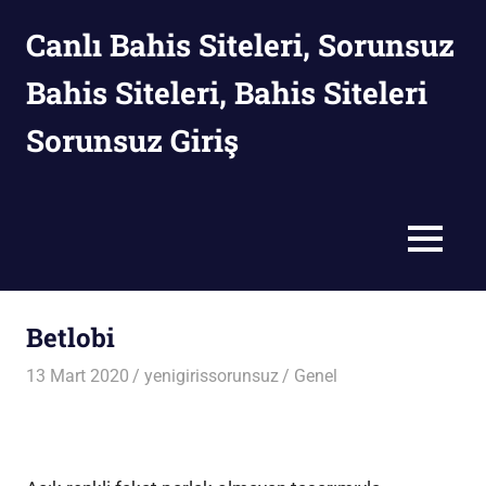
İçeriğe
Canlı Bahis Siteleri, Sorunsuz
geç
Bahis Siteleri, Bahis Siteleri
Sorunsuz Giriş
Canlı
Bahis
Siteleri
MENÜ
Gerçek
zamanlı
heyecanı
yaşayın!
Betlobi
Bahis
Sitelerinin
13 Mart 2020
yenigirissorunsuz
Genel
Güncel
ve
Sorunsuz
Giriş