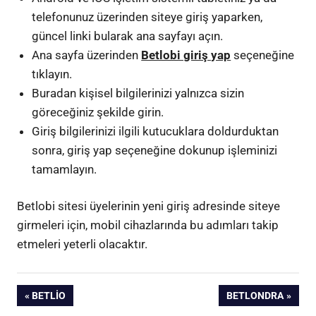
telefonunuz üzerinden siteye giriş yaparken,
güncel linki bularak ana sayfayı açın.
Ana sayfa üzerinden
Betlobi giriş yap
seçeneğine
tıklayın.
Buradan kişisel bilgilerinizi yalnızca sizin
göreceğiniz şekilde girin.
Giriş bilgilerinizi ilgili kutucuklara doldurduktan
sonra, giriş yap seçeneğine dokunup işleminizi
tamamlayın.
Betlobi sitesi üyelerinin yeni giriş adresinde siteye
girmeleri için, mobil cihazlarında bu adımları takip
etmeleri yeterli olacaktır.
Yazı
ÖNCEKI
SONRAKI
BETLIO
BETLONDRA
YAZI:
YAZI: