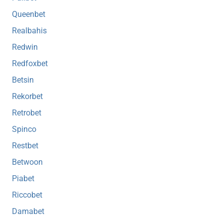
Queenbet
Realbahis
Redwin
Redfoxbet
Betsin
Rekorbet
Retrobet
Spinco
Restbet
Betwoon
Piabet
Riccobet
Damabet