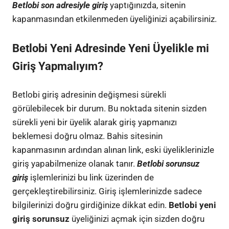
Betlobi son adresiyle giriş
yaptığınızda, sitenin
kapanmasından etkilenmeden üyeliğinizi açabilirsiniz.
Betlobi Yeni Adresinde Yeni Üyelikle mi
Giriş Yapmalıyım?
Betlobi giriş adresinin değişmesi sürekli
görülebilecek bir durum. Bu noktada sitenin sizden
sürekli yeni bir üyelik alarak giriş yapmanızı
beklemesi doğru olmaz. Bahis sitesinin
kapanmasının ardından alınan link, eski üyeliklerinizle
giriş yapabilmenize olanak tanır.
Betlobi sorunsuz
giriş
işlemlerinizi bu link üzerinden de
gerçekleştirebilirsiniz. Giriş işlemlerinizde sadece
bilgilerinizi doğru girdiğinize dikkat edin.
Betlobi yeni
giriş sorunsuz
üyeliğinizi açmak için sizden doğru