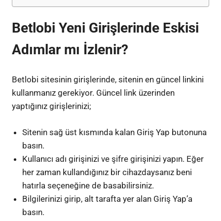
Betlobi Yeni Girişlerinde Eskisi
Adımlar mı İzlenir?
Betlobi sitesinin girişlerinde, sitenin en güncel linkini
kullanmanız gerekiyor. Güncel link üzerinden
yaptığınız girişlerinizi;
Sitenin sağ üst kısmında kalan Giriş Yap butonuna
basın.
Kullanıcı adı girişinizi ve şifre girişinizi yapın. Eğer
her zaman kullandığınız bir cihazdaysanız beni
hatırla seçeneğine de basabilirsiniz.
Bilgilerinizi girip, alt tarafta yer alan Giriş Yap’a
basın.