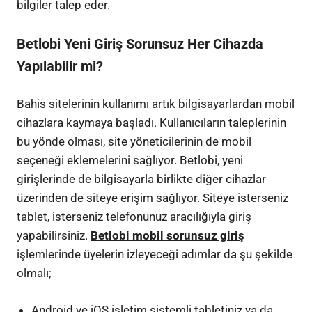
bilgiler talep eder.
Betlobi Yeni Giriş Sorunsuz Her Cihazda
Yapılabilir mi?
Bahis sitelerinin kullanımı artık bilgisayarlardan mobil
cihazlara kaymaya başladı. Kullanıcıların taleplerinin
bu yönde olması, site yöneticilerinin de mobil
seçeneği eklemelerini sağlıyor. Betlobi, yeni
girişlerinde de bilgisayarla birlikte diğer cihazlar
üzerinden de siteye erişim sağlıyor. Siteye isterseniz
tablet, isterseniz telefonunuz aracılığıyla giriş
yapabilirsiniz.
Betlobi mobil sorunsuz giriş
işlemlerinde üyelerin izleyeceği adımlar da şu şekilde
olmalı;
Android ve iOS işletim sistemli tabletiniz ya da