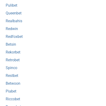
Pulibet
Queenbet
Realbahis
Redwin
Redfoxbet
Betsin
Rekorbet
Retrobet
Spinco
Restbet
Betwoon
Piabet
Riccobet