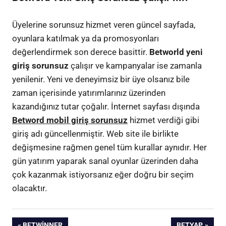
Üyelerine sorunsuz hizmet veren güncel sayfada,
oyunlara katılmak ya da promosyonları
değerlendirmek son derece basittir.
Betworld yeni
giriş sorunsuz
çalışır ve kampanyalar ise zamanla
yenilenir. Yeni ve deneyimsiz bir üye olsanız bile
zaman içerisinde yatırımlarınız üzerinden
kazandığınız tutar çoğalır. İnternet sayfası dışında
Betword mobil giriş sorunsuz
hizmet verdiği gibi
giriş adı güncellenmiştir. Web site ile birlikte
değişmesine rağmen genel tüm kurallar aynıdır. Her
gün yatırım yaparak sanal oyunlar üzerinden daha
çok kazanmak istiyorsanız eğer doğru bir seçim
olacaktır.
ÖNCEKI
SONRAKI
BETWINNER
BETYAP