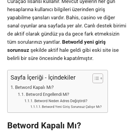
Curaçao lisansı kullanır. Mevcut üyelerin her gün
Adreslerine
Sitemizden
hesaplarına kullanıcı bilgileri üzerinden giriş
Tek
yapabilme şansları vardır. Bahis, casino ve diğer
Tıkla
sanal oyunlar ana sayfada yer alır. Canlı destek birimi
Ulaşın!
de aktif olarak gündüz ya da gece fark etmeksizin
tüm sorularınızı yanıtlar.
Betworld yeni giriş
sorunsuz
şekilde aktif hale geldi gibi eski site ise
belirli bir süre öncesinde kapatılmıştır.
Sayfa İçeriği - İçindekiler
Betword Kapalı Mı?
Betword Engellendi Mi?
Betword Neden Adres Değiştirdi?
Betword Yeni Giriş Sorunsuz Çalışır Mı?
Betword Kapalı Mı?