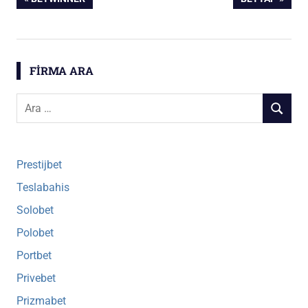
Yazı
YAZI:
YAZI:
gezinmesi
FIRMA ARA
Şunu
ARA
ara:
Prestijbet
Teslabahis
Solobet
Polobet
Portbet
Privebet
Prizmabet