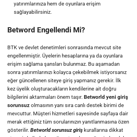
yatırımlarınıza hem de oyunlara erişim
sağlayabilirsiniz.
Betword Engellendi Mi?
BTK ve devlet denetimleri sonrasında mevcut site
engellenmiştir. Üyelerin hesaplarına ya da oyunlara
erişim sağlama şansları bulunmaz. Bu aşamadan
sonra yatırımlarınızı kolayca çekebilmek istiyorsanız
eğer güncellenen siteye giriş yapmanız gerekir. İlk
kez üyelik oluşturacakların kendilerine ait doğru
bilgilerini aktarmaları önem taşır.
Betworld yeni giriş
sorunsuz
olmasının yanı sıra canlı destek birimi de
mevcuttur. Müşteri hizmetleri sayesinde sayfaya dair
merak ettiğiniz tüm sorularınızın yanıtlanmasına özen
gösterilir.
Betworld sorunsuz giriş
kurallarına dikkat