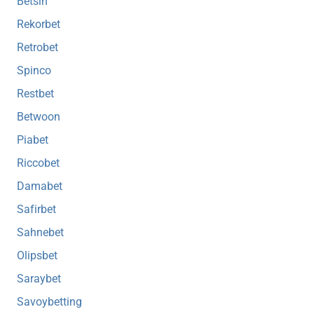
Betsin
Rekorbet
Retrobet
Spinco
Restbet
Betwoon
Piabet
Riccobet
Damabet
Safirbet
Sahnebet
Olipsbet
Saraybet
Savoybetting