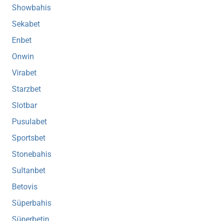
Showbahis
Sekabet
Enbet
Onwin
Virabet
Starzbet
Slotbar
Pusulabet
Sportsbet
Stonebahis
Sultanbet
Betovis
Süperbahis
Süperbetin