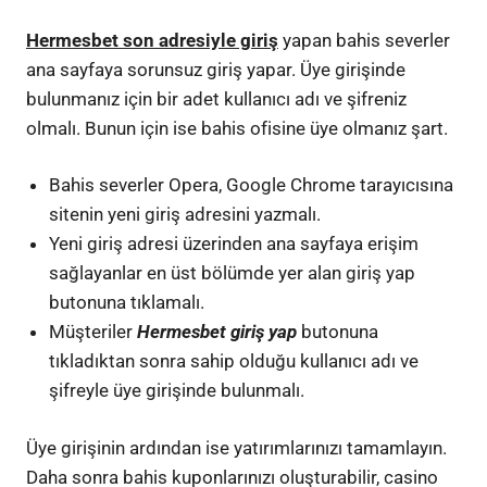
Hermesbet
son adresiyle giriş
yapan bahis severler
ana sayfaya sorunsuz giriş yapar. Üye girişinde
bulunmanız için bir adet kullanıcı adı ve şifreniz
olmalı. Bunun için ise bahis ofisine üye olmanız şart.
Bahis severler Opera, Google Chrome tarayıcısına
sitenin yeni giriş adresini yazmalı.
Yeni giriş adresi üzerinden ana sayfaya erişim
sağlayanlar en üst bölümde yer alan giriş yap
butonuna tıklamalı.
Müşteriler
Hermesbet giriş yap
butonuna
tıkladıktan sonra sahip olduğu kullanıcı adı ve
şifreyle üye girişinde bulunmalı.
Üye girişinin ardından ise yatırımlarınızı tamamlayın.
Daha sonra bahis kuponlarınızı oluşturabilir, casino