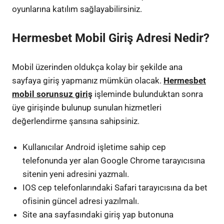
oyunlarına katılım sağlayabilirsiniz.
Hermesbet Mobil Giriş Adresi Nedir?
Mobil üzerinden oldukça kolay bir şekilde ana
sayfaya giriş yapmanız mümkün olacak.
Hermesbet
mobil sorunsuz giri
ş
işleminde bulunduktan sonra
üye girişinde bulunup sunulan hizmetleri
değerlendirme şansına sahipsiniz.
Kullanıcılar Android işletime sahip cep
telefonunda yer alan Google Chrome tarayıcısına
sitenin yeni adresini yazmalı.
IOS cep telefonlarındaki Safari tarayıcısına da bet
ofisinin güncel adresi yazılmalı.
Site ana sayfasındaki giriş yap butonuna