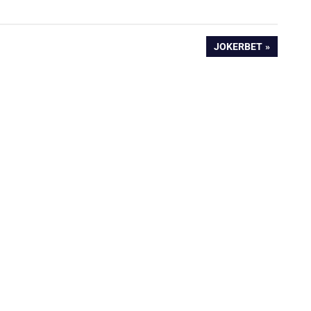
SONRAKI
JOKERBET
YAZI: