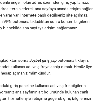
denle engelli olan adres üzerinden giriş yapılamaz.
adresi tercih ederek ana sayfaya anında erişim sağlar.
 yarar var. İnternete bağlı değilseniz site açılmaz.
an VPN butonuna tıkladıktan sonra konum bilgilerini
y bir şekilde ana sayfaya erişim sağlamanız
sağladıktan sonra
Joybet
giriş yap
butonuna tıklayın.
 adet kullanıcı adı ve şifreye sahip olmalı. Henüz üye
yıp hesap açmanız mümkündür.
ki giriş paneline kullanıcı adı ve şifre bilgilerini
mıyorsanız ana sayfanın alt bölümünde bulunan canlı
eri hizmetleriyle iletişime geçerek giriş bilgilerinizi