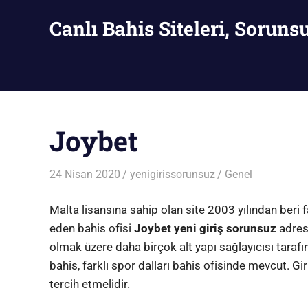
İçeriğe
Canlı Bahis Siteleri, Sorunsu
geç
Canlı
Bahis
Siteleri
Gerçek
zamanlı
Joybet
heyecanı
yaşayın!
Bahis
24 Nisan 2020
yenigirissorunsuz
Genel
Sitelerinin
Güncel
ve
Malta lisansına sahip olan site 2003 yılından beri 
Sorunsuz
eden bahis ofisi
Joybet yeni giriş sorunsuz
adres
Giriş
olmak üzere daha birçok alt yapı sağlayıcısı tarafın
Adreslerine
bahis, farklı spor dalları bahis ofisinde mevcut. G
Sitemizden
Tek
tercih etmelidir.
Tıkla