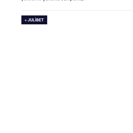
Yazı
ÖNCEKI
JULIBET
YAZI:
gezinmesi