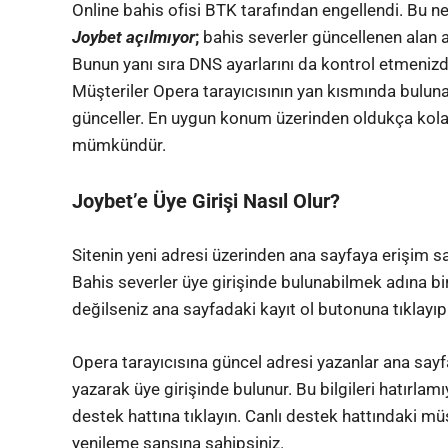
Online bahis ofisi BTK tarafından engellendi. Bu ne
Joybet açılmıyor
;
bahis severler güncellenen alan 
Bunun yanı sıra DNS ayarlarını da kontrol etmenizde
Müşteriler Opera tarayıcısının yan kısmında bulun
günceller. En uygun konum üzerinden oldukça kola
mümkündür.
Joybet’e Üye Girişi Nasıl Olur?
Sitenin yeni adresi üzerinden ana sayfaya erişim 
Bahis severler üye girişinde bulunabilmek adına bir
değilseniz ana sayfadaki kayıt ol butonuna tıkla
Opera tarayıcısına güncel adresi yazanlar ana sayfada
yazarak üye girişinde bulunur. Bu bilgileri hatırla
destek hattına tıklayın. Canlı destek hattındaki müşt
yenileme şansına sahipsiniz.