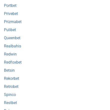
Portbet
Privebet
Prizmabet
Pulibet
Queenbet
Realbahis
Redwin
Redfoxbet
Betsin
Rekorbet
Retrobet
Spinco
Restbet