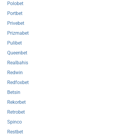
Polobet
Portbet
Privebet
Prizmabet
Pulibet
Queenbet
Realbahis
Redwin
Redfoxbet
Betsin
Rekorbet
Retrobet
Spinco
Restbet