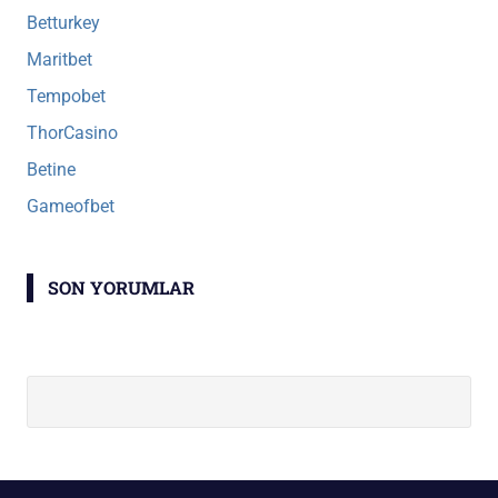
Betturkey
Maritbet
Tempobet
ThorCasino
Betine
Gameofbet
SON YORUMLAR