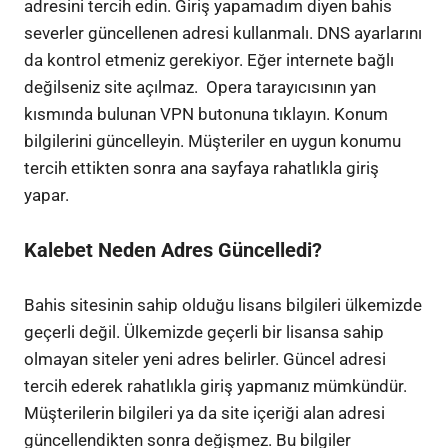
adresini tercih edin. Giriş yapamadım diyen bahis
severler güncellenen adresi kullanmalı. DNS ayarlarını
da kontrol etmeniz gerekiyor. Eğer internete bağlı
değilseniz site açılmaz. Opera tarayıcısının yan
kısmında bulunan VPN butonuna tıklayın. Konum
bilgilerini güncelleyin. Müşteriler en uygun konumu
tercih ettikten sonra ana sayfaya rahatlıkla giriş
yapar.
Kalebet Neden Adres Güncelledi?
Bahis sitesinin sahip olduğu lisans bilgileri ülkemizde
geçerli değil. Ülkemizde geçerli bir lisansa sahip
olmayan siteler yeni adres belirler. Güncel adresi
tercih ederek rahatlıkla giriş yapmanız mümkündür.
Müşterilerin bilgileri ya da site içeriği alan adresi
güncellendikten sonra değişmez. Bu bilgiler