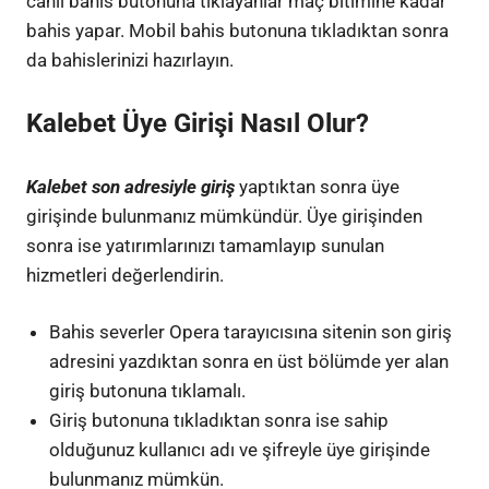
canlı bahis butonuna tıklayanlar maç bitimine kadar
bahis yapar. Mobil bahis butonuna tıkladıktan sonra
da bahislerinizi hazırlayın.
Kalebet Üye Girişi Nasıl Olur?
Kalebet son adresiyle giriş
yaptıktan sonra üye
girişinde bulunmanız mümkündür. Üye girişinden
sonra ise yatırımlarınızı tamamlayıp sunulan
hizmetleri değerlendirin.
Bahis severler Opera tarayıcısına sitenin son giriş
adresini yazdıktan sonra en üst bölümde yer alan
giriş butonuna tıklamalı.
Giriş butonuna tıkladıktan sonra ise sahip
olduğunuz kullanıcı adı ve şifreyle üye girişinde
bulunmanız mümkün.