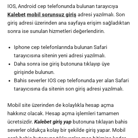
IOS, Android cep telefonunda bulunan tarayıcıya
Kalebet
mobil sorunsuz giriş
adresi yazılmalı. Son
giriş adresi üzerinden ana sayfaya erişim sağladıktan
sonra ise sunulan hizmetleri değerlendirin.
Iphone cep telefonlarında bulunan Safari
tarayıcısına sitenin yeni adresi yazılmalı.
Daha sonra ise giriş butonuna tıklayıp üye
girişinde bulunun.
Bahis severler IOS cep telefonunda yer alan Safari
tarayıcısına da sitenin son giriş adresi yazılmalı.
Mobil site üzerinden de kolaylıkla hesap açma
hakkınız olacak. Hesap açma işlemleri tamamen
ücretsizdir.
Kalebet giriş yap
butonuna tıklayan bahis
severler oldukça kolay bir şekilde giriş yapar. Mobil