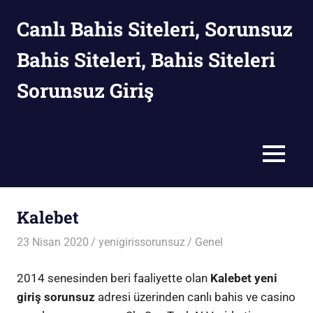
İçeriğe
Canlı Bahis Siteleri, Sorunsuz
geç
Bahis Siteleri, Bahis Siteleri
Sorunsuz Giriş
Canlı
Bahis
Siteleri
MENÜ
Gerçek
zamanlı
heyecanı
yaşayın!
Kalebet
Bahis
Sitelerinin
23 Nisan 2020
yenigirissorunsuz
Genel
Güncel
ve
2014 senesinden beri faaliyette olan
Kalebet yeni
Sorunsuz
giriş sorunsuz
adresi üzerinden canlı bahis ve casino
Giriş