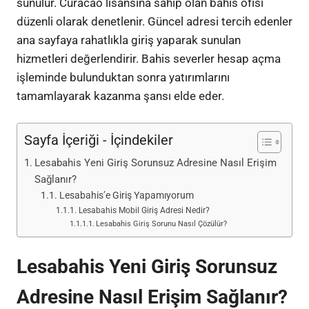
sunulur. Curacao lisansına sahip olan bahis ofisi
Adreslerine
Sitemizden
düzenli olarak denetlenir. Güncel adresi tercih edenler
Tek
ana sayfaya rahatlıkla giriş yaparak sunulan
Tıkla
hizmetleri değerlendirir. Bahis severler hesap açma
Ulaşın!
işleminde bulunduktan sonra yatırımlarını
tamamlayarak kazanma şansı elde eder.
Sayfa İçeriği - İçindekiler
Lesabahis Yeni Giriş Sorunsuz Adresine Nasıl Erişim
Sağlanır?
Lesabahis’e Giriş Yapamıyorum
Lesabahis Mobil Giriş Adresi Nedir?
Lesabahis Giriş Sorunu Nasıl Çözülür?
Lesabahis Yeni Giriş Sorunsuz
Adresine Nasıl Erişim Sağlanır?