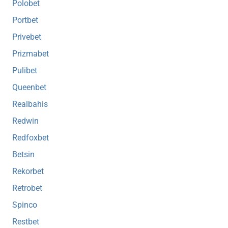
Polobet
Portbet
Privebet
Prizmabet
Pulibet
Queenbet
Realbahis
Redwin
Redfoxbet
Betsin
Rekorbet
Retrobet
Spinco
Restbet