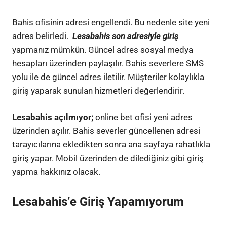
Bahis ofisinin adresi engellendi. Bu nedenle site yeni
adres belirledi.
Lesabahis son adresiyle giriş
yapmanız mümkün. Güncel adres sosyal medya
hesapları üzerinden paylaşılır. Bahis severlere SMS
yolu ile de güncel adres iletilir. Müşteriler kolaylıkla
giriş yaparak sunulan hizmetleri değerlendirir.
Lesabahis açılmıyor
;
online bet ofisi yeni adres
üzerinden açılır. Bahis severler güncellenen adresi
tarayıcılarına ekledikten sonra ana sayfaya rahatlıkla
giriş yapar. Mobil üzerinden de dilediğiniz gibi giriş
yapma hakkınız olacak.
Lesabahis’e Giriş Yapamıyorum