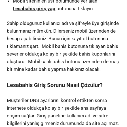
Mobil sitenin en üst bölümünde yer alan
Lesabahis giriş yap
butonuna tıklayın.
Sahip olduğunuz kullanıcı adı ve şifreyle üye girişinde
bulunmanız mümkün. Dilerseniz mobil üzerinden de
hesap açabilirsiniz. Bunun için kayıt ol butonuna
tıklamanız şart. Mobil bahis butonuna tıklayan bahis
severler oldukça kolay bir şekilde bahis kuponlarını
oluşturur. Mobil canlı bahis butonu üzerinden de maç
bitimine kadar bahis yapma hakkınız olacak.
Lesabahis Giriş Sorunu Nasıl Çözülür?
Müşteriler DNS ayarlarını kontrol ettikten sonra
internete oldukça kolay bir şekilde ana sayfaya
erişim sağlar. Giriş paneline kullanıcı adı ve şifre
bilgilerini yanlış girmeniz durumunda da site açılmaz.