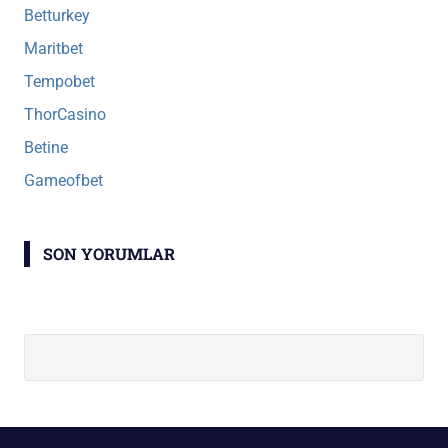
Betturkey
Maritbet
Tempobet
ThorCasino
Betine
Gameofbet
SON YORUMLAR