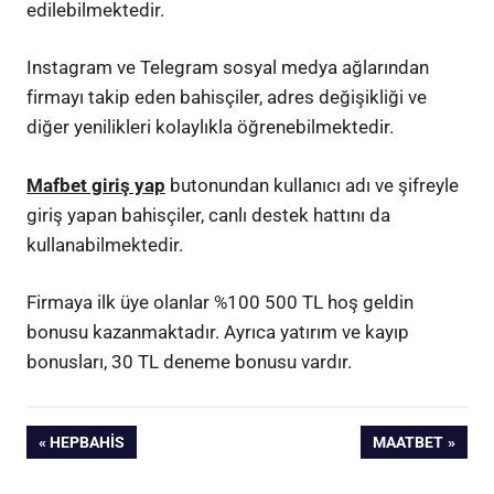
edilebilmektedir.
Instagram ve Telegram sosyal medya ağlarından
firmayı takip eden bahisçiler, adres değişikliği ve
diğer yenilikleri kolaylıkla öğrenebilmektedir.
Mafbet giriş yap
butonundan kullanıcı adı ve şifreyle
giriş yapan bahisçiler, canlı destek hattını da
kullanabilmektedir.
Firmaya ilk üye olanlar %100 500 TL hoş geldin
bonusu kazanmaktadır. Ayrıca yatırım ve kayıp
bonusları, 30 TL deneme bonusu vardır.
Yazı
ÖNCEKI
SONRAKI
HEPBAHIS
MAATBET
YAZI:
YAZI: