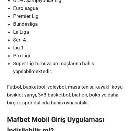
UEFA Şampiyonlar Ligi
Euroleague
Premier Lig
Bundesliga
La Liga
Seri A
Lig 1
Pro Ligi
Süper Lig turnuvaları maçlarına bahis
yapılabilmektedir.
Futbol, basketbol, voleybol, masa tenisi, kayaklı koşu,
bisiklet yarışı, 3×3 basketbol, biatlon, boks ve daha
birçok spor dalında bahis oynanabilir.
Mafbet Mobil Giriş Uygulaması
İndirilebilir mi?