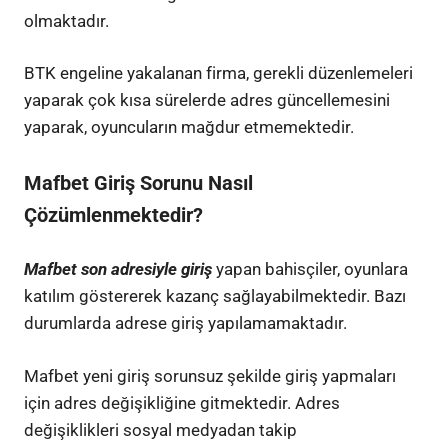
olmaktadır.
BTK engeline yakalanan firma, gerekli düzenlemeleri
yaparak çok kısa sürelerde adres güncellemesini
yaparak, oyuncuların mağdur etmemektedir.
Mafbet Giriş Sorunu Nasıl
Çözümlenmektedir?
Mafbet son adresiyle giriş
yapan bahisçiler, oyunlara
katılım göstererek kazanç sağlayabilmektedir. Bazı
durumlarda adrese giriş yapılamamaktadır.
Mafbet yeni giriş sorunsuz şekilde giriş yapmaları
için adres değişikliğine gitmektedir. Adres
değişiklikleri sosyal medyadan takip