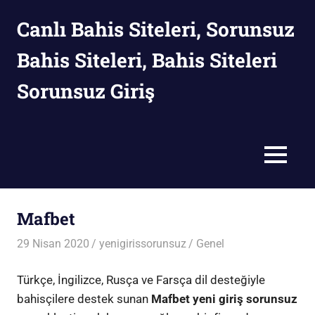
İçeriğe
Canlı Bahis Siteleri, Sorunsuz
geç
Bahis Siteleri, Bahis Siteleri
Sorunsuz Giriş
Canlı
Bahis
Siteleri
MENÜ
Gerçek
zamanlı
heyecanı
yaşayın!
Mafbet
Bahis
Sitelerinin
29 Nisan 2020
yenigirissorunsuz
Genel
Güncel
ve
Türkçe, İngilizce, Rusça ve Farsça dil desteğiyle
Sorunsuz
bahisçilere destek sunan
Mafbet yeni giriş sorunsuz
Giriş