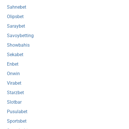
Sahnebet
Olipsbet
Saraybet
Savoybetting
Showbahis
Sekabet
Enbet
Onwin
Virabet
Starzbet
Slotbar
Pusulabet
Sportsbet