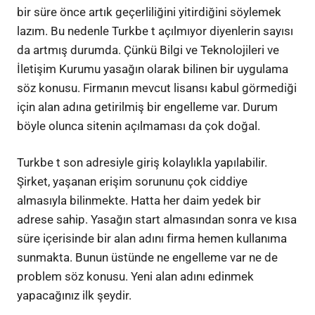
bir süre önce artık geçerliliğini yitirdiğini söylemek
lazım. Bu nedenle Turkbe t açılmıyor diyenlerin sayısı
da artmış durumda. Çünkü Bilgi ve Teknolojileri ve
İletişim Kurumu yasağın olarak bilinen bir uygulama
söz konusu. Firmanın mevcut lisansı kabul görmediği
için alan adına getirilmiş bir engelleme var. Durum
böyle olunca sitenin açılmaması da çok doğal.
Turkbe t son adresiyle giriş kolaylıkla yapılabilir.
Şirket, yaşanan erişim sorununu çok ciddiye
almasıyla bilinmekte. Hatta her daim yedek bir
adrese sahip. Yasağın start almasından sonra ve kısa
süre içerisinde bir alan adını firma hemen kullanıma
sunmakta. Bunun üstünde ne engelleme var ne de
problem söz konusu. Yeni alan adını edinmek
yapacağınız ilk şeydir.