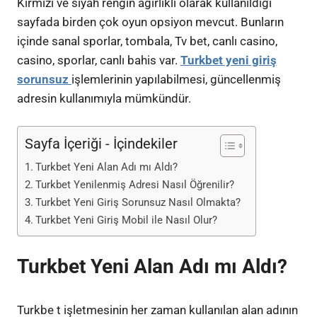
Kırmızı ve siyah rengin ağırlıklı olarak kullanıldığı
Adreslerine
Sitemizden
sayfada birden çok oyun opsiyon mevcut. Bunların
Tek
içinde sanal sporlar, tombala, Tv bet, canlı casino,
Tıkla
casino, sporlar, canlı bahis var.
Turkbet yeni giriş
Ulaşın!
sorunsuz
işlemlerinin yapılabilmesi, güncellenmiş
adresin kullanımıyla mümkündür.
Sayfa İçeriği - İçindekiler
Turkbet Yeni Alan Adı mı Aldı?
Turkbet Yenilenmiş Adresi Nasıl Öğrenilir?
Turkbet Yeni Giriş Sorunsuz Nasıl Olmakta?
Turkbet Yeni Giriş Mobil ile Nasıl Olur?
Turkbet Yeni Alan Adı mı Aldı?
Turkbe t işletmesinin her zaman kullanılan alan adının