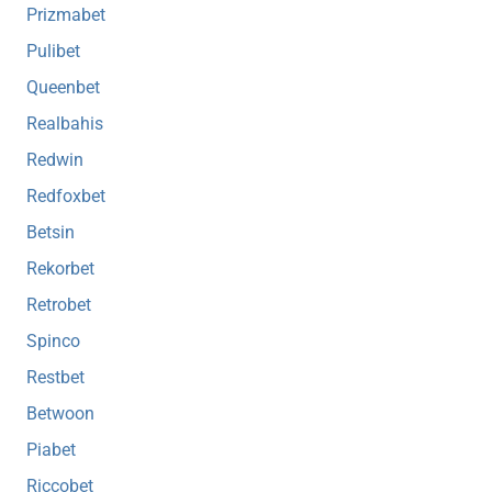
Prizmabet
Pulibet
Queenbet
Realbahis
Redwin
Redfoxbet
Betsin
Rekorbet
Retrobet
Spinco
Restbet
Betwoon
Piabet
Riccobet