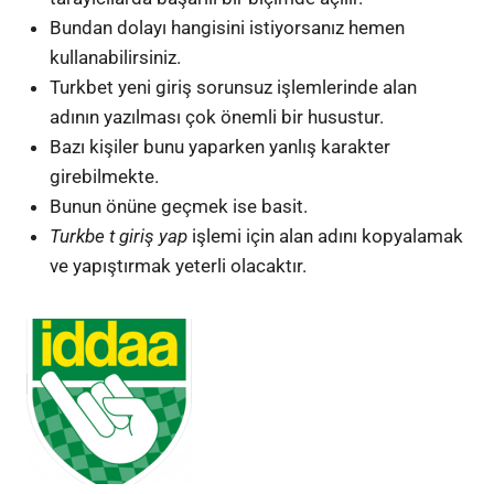
Bundan dolayı hangisini istiyorsanız hemen
kullanabilirsiniz.
Turkbet yeni giriş sorunsuz işlemlerinde alan
adının yazılması çok önemli bir husustur.
Bazı kişiler bunu yaparken yanlış karakter
girebilmekte.
Bunun önüne geçmek ise basit.
Turkbe t giriş yap
işlemi için alan adını kopyalamak
ve yapıştırmak yeterli olacaktır.