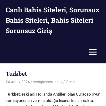
İçeriğe
Canlı Bahis Siteleri, Sorunsuz
geç
Bahis Siteleri, Bahis Siteleri
Sorunsuz Giriş
Canlı
Bahis
Siteleri
MENÜ
Gerçek
zamanlı
heyecanı
yaşayın!
Turkbet
Bahis
Sitelerinin
24 Aralık 2024
yenigirissorunsuz
Genel
Güncel
ve
Turkbet
, eski adı Hollanda Antilleri olan Curacao oyun
Sorunsuz
komisyonunun vermiş olduğu lisansı kullanmakta.
Giriş