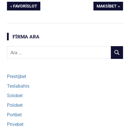
Yazı
ÖNCEKI
SONRAKI
FAVORISLOT
MAKSIBET
YAZI:
YAZI:
gezinmesi
FIRMA ARA
Şunu
ARA
ara:
Prestijbet
Teslabahis
Solobet
Polobet
Portbet
Privebet